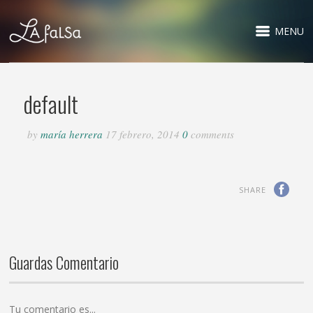
MENU
default
by
maría herrera
17 febrero, 2014
0
comments
SHARE
Guardas Comentario
Tu comentario es...