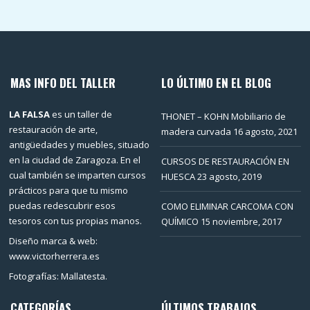
MAS INFO DEL TALLER
LO ÚLTIMO EN EL BLOG
LA FALSA
es un taller de
THONET – KOHN Mobiliario de
restauración de arte,
madera curvada
16 agosto, 2021
antigüedades y muebles, situado
en la ciudad de Zaragoza. En el
CURSOS DE RESTAURACIÓN EN
cual también se imparten cursos
HUESCA
23 agosto, 2019
prácticos para que tu mismo
puedas redescubrir esos
COMO ELIMINAR CARCOMA CON
tesoros con tus propias manos.
QUÍMICO
15 noviembre, 2017
Diseño marca & web:
www.victorherrera.es
Fotografías: Mallatesta.
CATEGORÍAS
ÚLTIMOS TRABAJOS