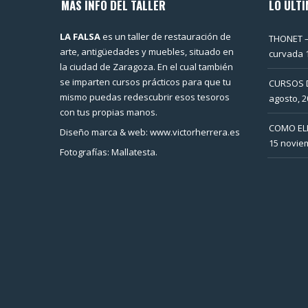
MAS INFO DEL TALLER
LO ÚLTI
LA FALSA
es un taller de restauración de
THONET –
arte, antigüedades y muebles, situado en
curvada
la ciudad de Zaragoza. En el cual también
se imparten cursos prácticos para que tu
CURSOS 
mismo puedas redescubrir esos tesoros
agosto, 2
con tus propias manos.
COMO EL
Diseño marca & web: www.victorherrera.es
15 novie
Fotografías: Mallatesta.