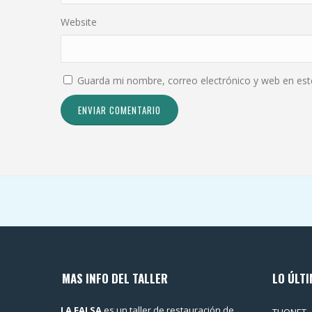
Website
Guarda mi nombre, correo electrónico y web en es
MAS INFO DEL TALLER
LO ÚLTI
LA FALSA
es un taller de restauración de
THONET –