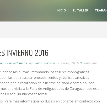
INICIO
EL TALLER
TRABAJ
ES INVIERNO 2016
/
técnicas artísticas
by
maría herrera
11 enero, 2016
0
comments
rir cosas nuevas, retomando los talleres monográficos.
 con las que rescatar procedimientos y técnicas artisticas
sando por la realización de asientos de anea y como no, con
remos una visita a la Feria de Antiguedades de Zaragoza, que es a
nos y adquirir nuevos tesoros!.
icos. Para mas información no dudeis en poneros en contacto con