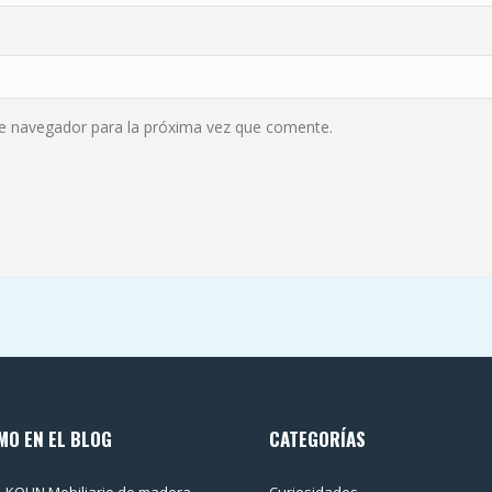
te navegador para la próxima vez que comente.
MO EN EL BLOG
CATEGORÍAS
 KOHN Mobiliario de madera
Curiosidades